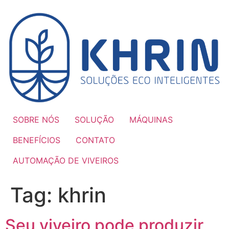
Ir
para
o
conteúdo
SOBRE NÓS
SOLUÇÃO
MÁQUINAS
BENEFÍCIOS
CONTATO
AUTOMAÇÃO DE VIVEIROS
Tag:
khrin
Seu viveiro pode produzir