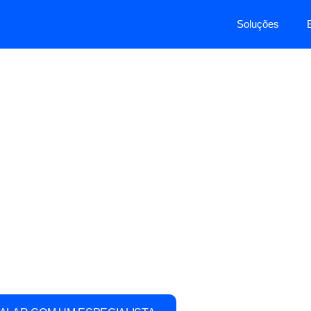
Soluções
 que planta o futuro.
ilidade com raízes
s e reflorestamento, com máquinas de alta perfor
s inteligentes que impulsionam a produção de mud