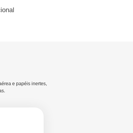
ional
aérea e papéis inertes,
as.