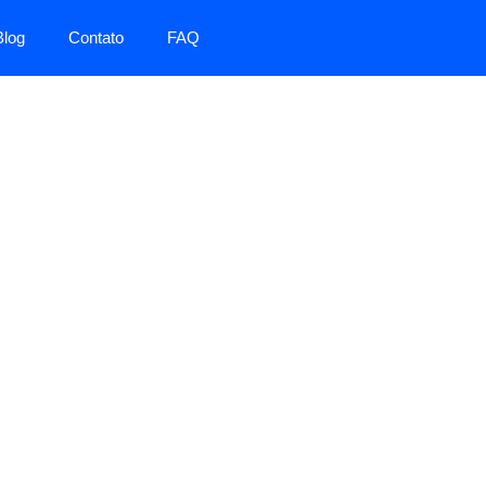
Blog
Contato
FAQ
mance,
as.