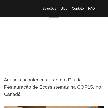
Soluções
Blog
Contato
FAQ
ONU declara Pacto
Trinacional da Mata
Atlântica como
referência mundial
Anúncio aconteceu durante o Dia da
Restauração de Ecossistemas na COP15, no
Canadá.