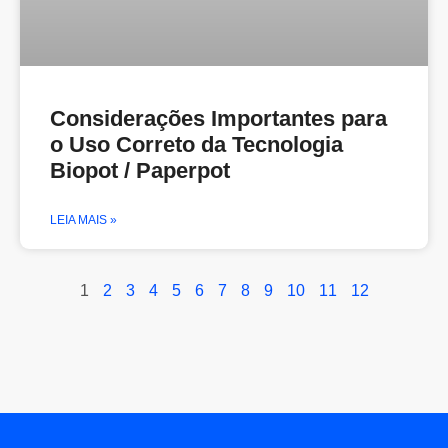
Considerações Importantes para
o Uso Correto da Tecnologia
Biopot / Paperpot
LEIA MAIS »
1
2
3
4
5
6
7
8
9
10
11
12