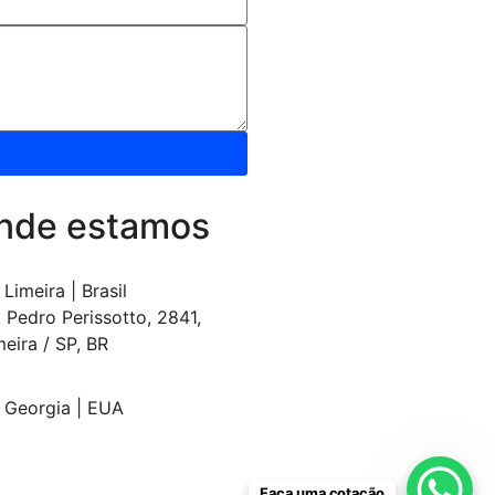
nde estamos
Limeira | Brasil
. Pedro Perissotto, 2841,
meira / SP, BR
Georgia | EUA
Faça uma cotação