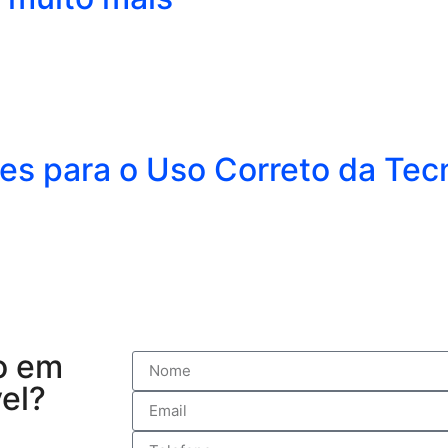
s para o Uso Correto da Tecn
o em
el?