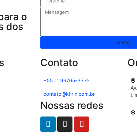
e
para o
s dos
Enviar
s
Contato
O
+55 11 96765-3535
Av
contato@khrin.com.br
Li
Nossas redes